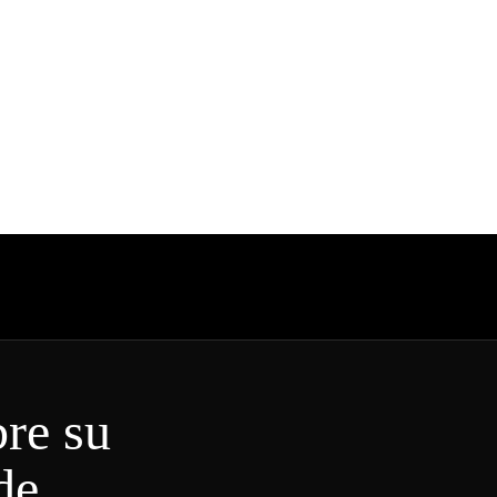
re su
de