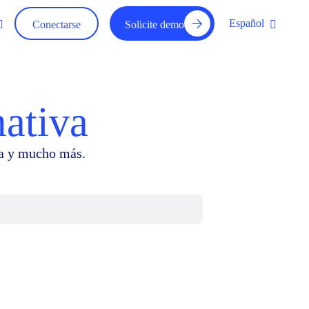
Español
Conectarse
Solicite demo
mativa
ia y mucho más.