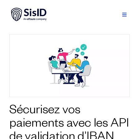
Passer
au
contenu
Toggle
Navigati
Solution
Écosystème
Ressources
À propos
Se connecter
Sécurisez vos
paiements avec les API
Planifiez une démo
de validation d’IBAN
Français