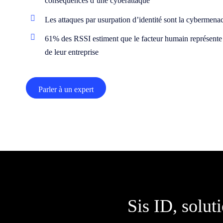
conséquences d’une cyberattaque
Les attaques par usurpation d’identité sont la cybermenac
61% des RSSI estiment que le facteur humain représente la
de leur entreprise
Parler à un expert
Sis ID, solut