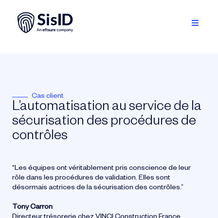
Passer
au
contenu
Toggle
Navigati
Solution
Écosystème
Cas client
L’automatisation au service de la
Ressources
sécurisation des procédures de
À propos
contrôles
Se connecter
“Les équipes ont véritablement pris conscience de leur
rôle dans les procédures de validation. Elles sont
désormais actrices de la sécurisation des contrôles.”
Planifiez une démo
Tony Carron
Français
Directeur trésorerie chez VINCI Construction France