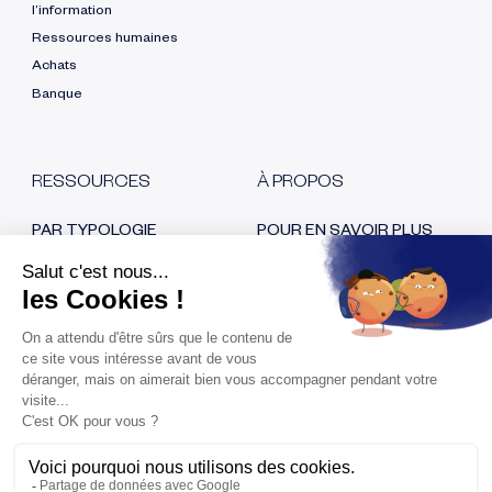
l’information
Ressources humaines
Achats
Banque
RESSOURCES
À PROPOS
PAR TYPOLOGIE
POUR EN SAVOIR PLUS
Blog
Qui sommes nous ?
E-book
Nos certifications
Cas clients
Recrutement
Replays
Nous contacter
Espace Presse
RESTONS EN CONTACT
Fraude au virement
bancaire, comment
l’éviter ?