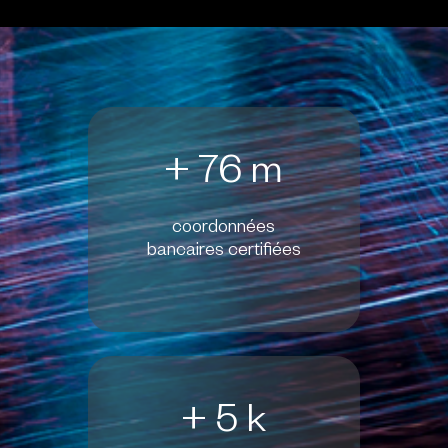
+ 76 m
coordonnées
bancaires certifiées
+ 5 k