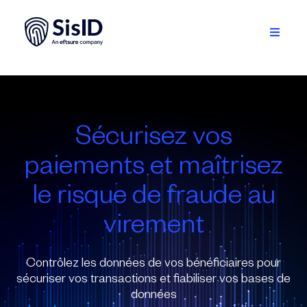
Passer
au
contenu
Toggle
Navigati
Solution
Écosystème
Sécurisez vos
Ressources
paiements et maîtrisez
À propos
le risque de fraude au
virement
Se connecter
Contrôlez les données de vos bénéficiaires pour
Planifiez une démo
sécuriser vos transactions et fiabiliser vos bases de
données
Français