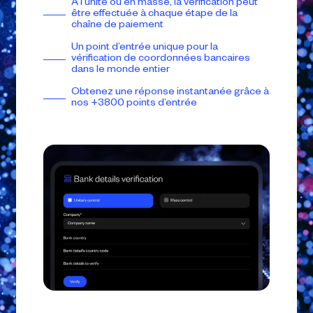
À l’unité ou en masse, la vérification peut
être effectuée à chaque étape de la
chaîne de paiement
Un point d’entrée unique pour la
vérification de coordonnées bancaires
dans le monde entier
Obtenez une réponse instantanée grâce à
nos +3800 points d’entrée