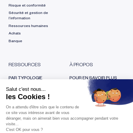
Risque et conformité
Sécurité et gestion de
l’information
Ressources humaines
Achats
Banque
RESSOURCES
À PROPOS
PAR TYPOLOGIE
POUR EN SAVOIR PLUS
Blog
Qui sommes nous ?
E-book
Nos certifications
Cas clients
Recrutement
Replays
Nous contacter
Espace Presse
RESTONS EN CONTACT
Fraude au virement