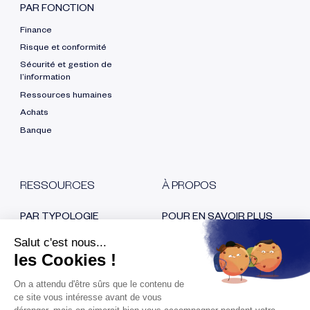
PAR FONCTION
Finance
Risque et conformité
Sécurité et gestion de
l’information
Ressources humaines
Achats
Banque
RESSOURCES
À PROPOS
PAR TYPOLOGIE
POUR EN SAVOIR PLUS
Blog
Qui sommes nous ?
E-book
Nos certifications
Cas clients
Recrutement
Replays
Nous contacter
Espace Presse