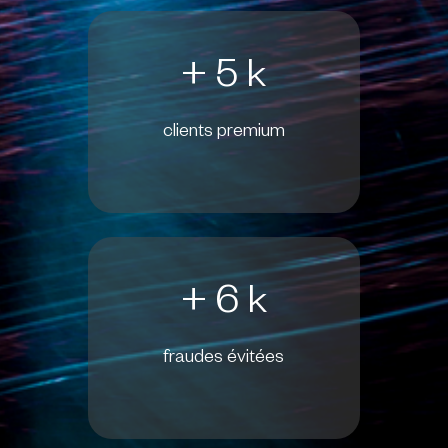
+ 5 k
clients premium
+ 6 k
fraudes évitées