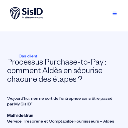
Passer
au
contenu
Toggle
Navigati
Solution
Écosystème
Cas client
Processus Purchase-to-Pay :
Ressources
comment Aldès en sécurise
À propos
chacune des étapes ?
Se connecter
“Aujourd’hui, rien ne sort de l’entreprise sans être passé
par My Sis ID”
Planifiez une démo
Mathilde Brun
Service Trésorerie et Comptabilité Fournisseurs – Aldès
Français