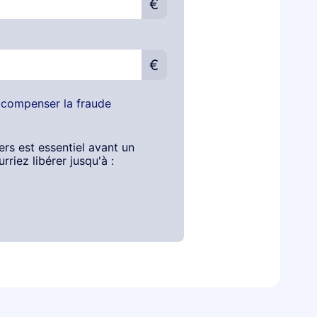
€
€
r compenser la fraude
ers est essentiel avant un
riez libérer jusqu'à :