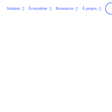
Solution
Écosystème
Ressources
À propos
le coût réel de la f
votre entreprise ?
d’une fraude au virement, et découvrez comment
vous aider à optimiser vos opérations