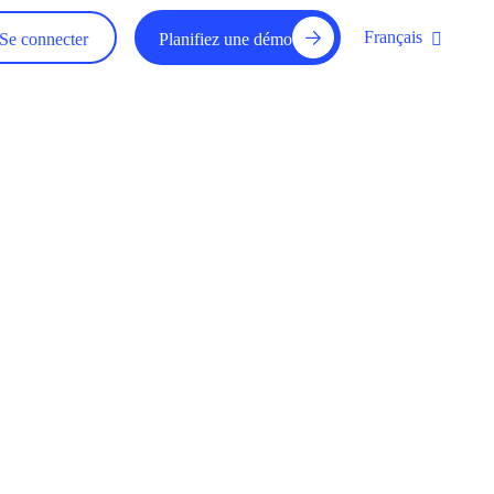
Français
Se connecter
Planifiez une démo
raude pour
 la solution Sis ID pourrait