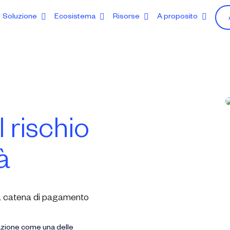
Soluzione
Ecosistema
Risorse
A proposito
 rischio
à
a la catena di pagamento
tazione come una delle