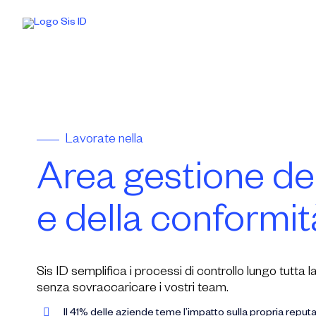
Skip
to
content
Lavorate nella
Area gestione del
e della conformit
Sis ID semplifica i processi di controllo lungo tutt
senza sovraccaricare i vostri team.
Il 41% delle aziende teme l’impatto sulla propria repu