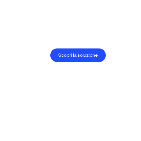
icia di un approccio Sis ID personalizzabi
nell’applicazione aziendale grazie ai nostri connettori standar
un’integrazione su misura.
Scopri la soluzione