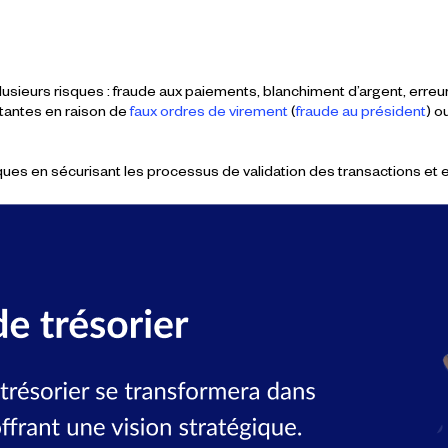
lusieurs risques : fraude aux paiements, blanchiment d’argent, erreu
rtantes en raison de
faux ordres de virement
(
fraude au président
) o
sques en sécurisant les processus de validation des transactions et 