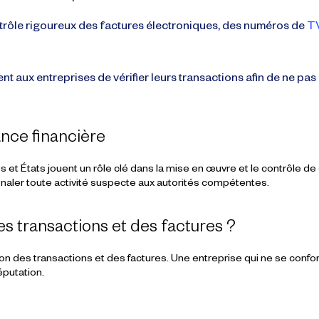
ntrôle rigoureux des factures électroniques, des numéros de
TV
nt aux entreprises de vérifier leurs transactions afin de ne pas
lance financière
es et États
jouent un rôle clé dans la mise en œuvre et le contrôle d
signaler toute activité suspecte
aux autorités compétentes.
es transactions et des factures ?
on des transactions et des factures
. Une entreprise qui ne se con
réputation
.