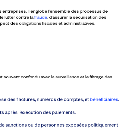
s entreprises. Il englobe l’ensemble des processus de
 de
lutter contre la
fraude
, d’assurer la
sécurisation des
pect des obligations
fiscales
et
administratives
.
t souvent confondu avec la surveillance et le filtrage des
nalyse des factures, numéros de comptes, et
bénéficiaires
.
s après l’exécution des paiements.
tes de sanctions ou de personnes exposées politiquement