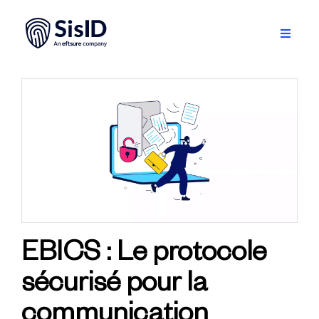
Passer
au
contenu
Toggle
Navigati
Solution
Écosystème
Ressources
À propos
Se connecter
EBICS : Le protocole
sécurisé pour la
Planifiez une démo
communication
Français