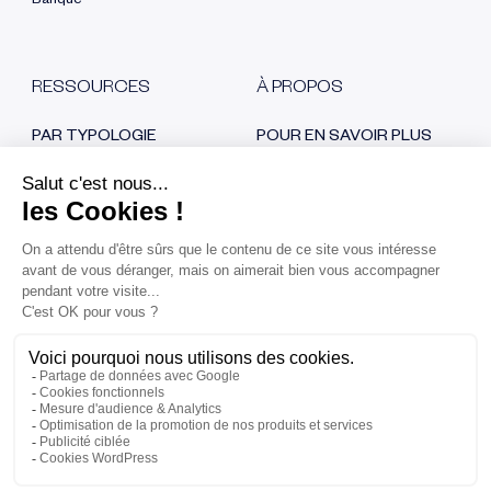
Banque
RESSOURCES
À PROPOS
PAR TYPOLOGIE
POUR EN SAVOIR PLUS
Blog
Qui sommes nous ?
E-book
Nos certifications
Cas clients
Recrutement
Replays
Nous contacter
Espace Presse
RESTONS EN CONTACT
Fraude au virement
bancaire, comment
l’éviter ?