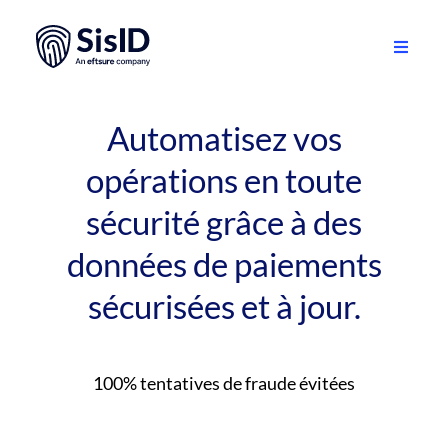
Passer
au
contenu
Toggle
Navigati
Solution
Automatisez vos
Écosystème
opérations en toute
sécurité grâce à des
Ressources
données de paiements
À propos
sécurisées et à jour.
Se connecter
100% tentatives de fraude évitées
Planifiez une démo
Français