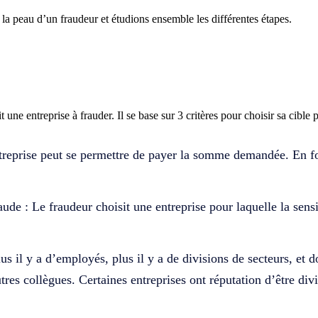
la peau d’un fraudeur et étudions ensemble les différentes étapes.
it une entreprise à frauder.
I
l
se base sur
3
critères
pour choisir sa cible p
treprise peut se permettre de payer la somme demandée
. En f
.
raude
: Le fraudeur choisit
une
entreprise pour l
a
quelle
la sens
us il y a d
’employés, plus il
y
a
d
e divisions de secteurs
, et 
tres collègues. Certaines entreprises ont réputation d’être di