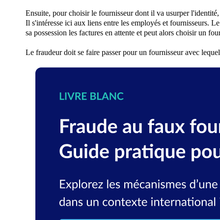
Ensuite, pour choisir le fournisseur dont il va usurper l'identité,
Il s'intéresse ici aux liens entre les employés et fournisseurs.
Le
sa possession les factures en attente et peut alors choisir un fou
Le fraudeur doit se faire passer pour un fournisseur avec lequel l