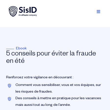
Passer
au
contenu
Toggle
Navigati
Solution
Écosystème
Ebook
5 conseils pour éviter la fraude
Ressources
en été
À propos
Renforcez votre vigilance en découvrant :
Se connecter
Comment vous sensibiliser, vous et vos équipes, sur
les risques de fraudes.
Planifiez une démo
Des conseils à mettre en pratique pour les vacances
mais aussi tout au long de l’année.
Français