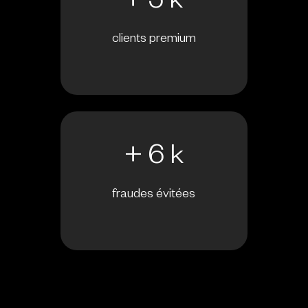
+ 5 k
clients premium
+ 6 k
fraudes évitées