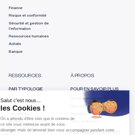
Finance
Risque et conformité
Sécurité et gestion de
l’information
Ressources humaines
Achats
Banque
RESSOURCES
À PROPOS
PAR TYPOLOGIE
POUR EN SAVOIR PLUS
Blog
Qui sommes nous ?
E-book
Nos certifications
Cas clients
Recrutement
Replays
Nous contacter
Espace Presse
RESTONS EN CONTACT