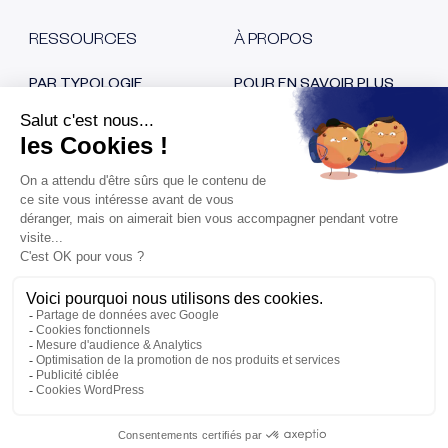
RESSOURCES
À PROPOS
PAR TYPOLOGIE
POUR EN SAVOIR PLUS
Blog
Qui sommes nous ?
E-book
Nos certifications
Cas clients
Recrutement
Replays
Nous contacter
Espace Presse
RESTONS EN CONTACT
Fraude au virement
bancaire, comment
l’éviter ?
Copyright 2020-2025 Sis ID an Eftsure Company Tous droits
réservés
|
Mentions légales
|
Politique de Confidentialité
|
Politique de Cookies