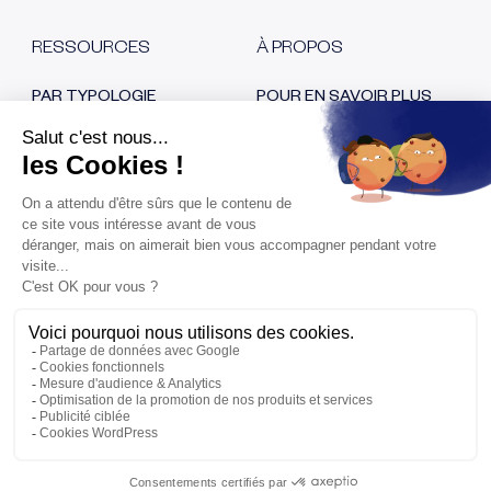
RESSOURCES
À PROPOS
PAR TYPOLOGIE
POUR EN SAVOIR PLUS
Blog
Qui sommes nous ?
E-book
Nos certifications
Cas clients
Recrutement
Replays
Nous contacter
Espace Presse
RESTONS EN CONTACT
Fraude au virement
bancaire, comment
l’éviter ?
Copyright 2020-2025 Sis ID an Eftsure Company Tous droits
réservés
|
Mentions légales
|
Politique de Confidentialité
|
Politique de Cookies