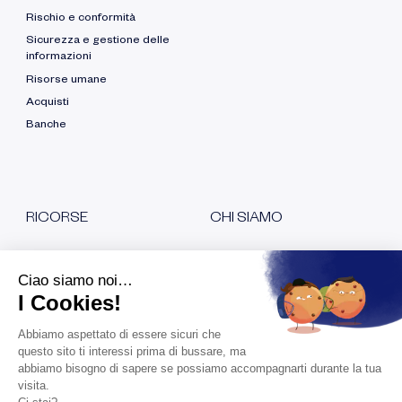
Rischio e conformità
Sicurezza e gestione delle
informazioni
Risorse umane
Acquisti
Banche
RICORSE
CHI
SIAMO
PER TIPO
PER SAPERNE DI PIÙ
Blog
Chi siamo?
Libro bianco
Le nostre certificazioni
Casi di studio
Unisciti al team
Interventi
Contattateci
Sala stampa