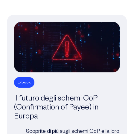
E-book
Il futuro degli schemi CoP
(Confirmation of Payee) in
Europa
Scoprite di più sugli schemi CoP e la loro