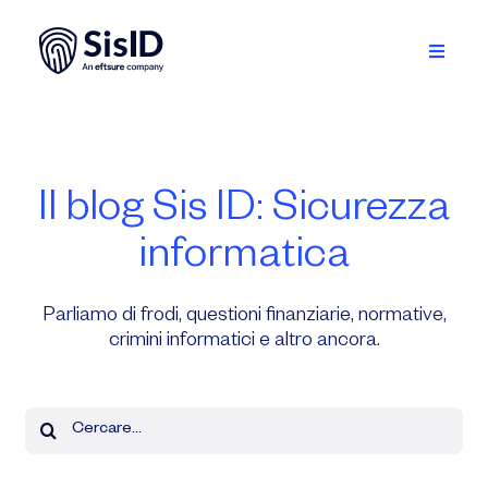
Skip
to
content
Toggle
Navigati
Soluzione
Ecosistema
Il blog Sis ID: Sicurezza
Risorse
informatica
A proposito
Parliamo di frodi, questioni finanziarie, normative,
crimini informatici e altro ancora.
Accedi
Search
Programmare una demo
for:
Italiano