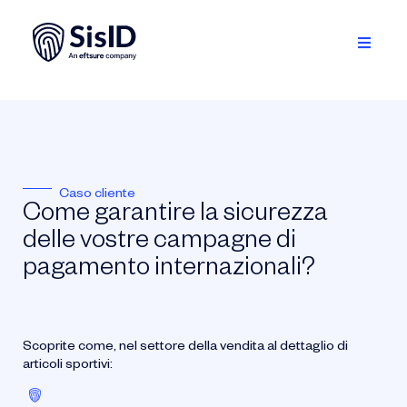
Skip
to
content
Toggle
Navigati
Soluzione
Ecosistema
Caso cliente
Risorse
Come garantire la sicurezza
delle vostre campagne di
A proposito
pagamento internazionali?
Accedi
Scoprite come, nel settore della vendita al dettaglio di
Programmare una demo
articoli sportivi:
Italiano