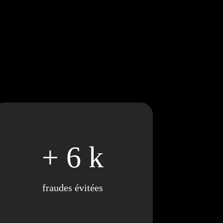
+ 6 k
fraudes évitées