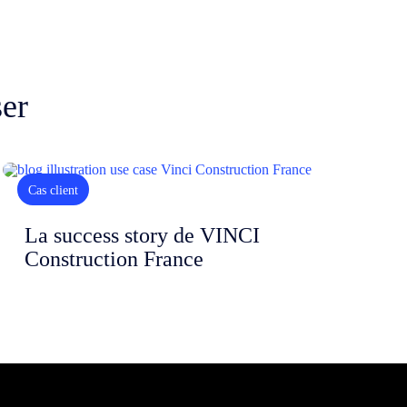
ser
Cas client
La success story de VINCI
Construction France